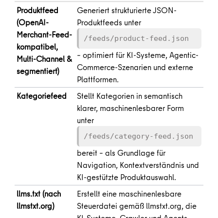
Produktfeed
Generiert strukturierte JSON-
(OpenAI-
Produktfeeds unter
Merchant-Feed-
/feeds/product-feed.json
kompatibel,
– optimiert für KI-Systeme, Agentic-
Multi-Channel &
Commerce-Szenarien und externe
segmentiert)
Plattformen.
Kategoriefeed
Stellt Kategorien in semantisch
klarer, maschinenlesbarer Form
unter
/feeds/category-feed.json
bereit – als Grundlage für
Navigation, Kontextverständnis und
KI-gestützte Produktauswahl.
llms.txt (nach
Erstellt eine maschinenlesbare
llmstxt.org)
Steuerdatei gemäß llmstxt.org, die
KI-Systeme, Crawler und Agents