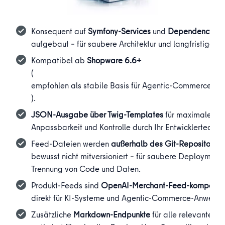
Konsequent auf
Symfony-Services
und
Dependency Inj
aufgebaut – für saubere Architektur und langfristige Wa
Kompatibel ab
Shopware 6.6+
(
empfohlen als stabile Basis für Agentic-Commerce- un
).
JSON-Ausgabe über Twig-Templates
für maximale Erw
Anpassbarkeit und Kontrolle durch Ihr Entwicklerteam.
Feed-Dateien werden
außerhalb des Git-Repositories
bewusst nicht mitversioniert – für saubere Deployments
Trennung von Code und Daten.
Produkt-Feeds sind
OpenAI-Merchant-Feed-kompatib
direkt für KI-Systeme und Agentic-Commerce-Anwendu
Zusätzliche
Markdown-Endpunkte
für alle relevanten S