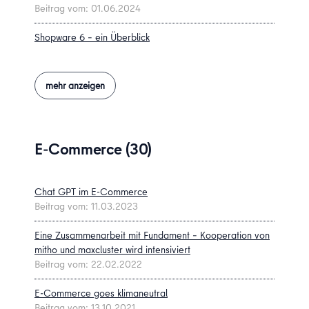
Beitrag vom: 01.06.2024
Shopware 6 – ein Überblick
Beitrag vom: 03.11.2022
Als Onlinehändler erfolgreich: eigener Onlineshop statt
mehr anzeigen
Marktplatz
Beitrag vom: 18.09.2022
Shopware - Bilder in Dokumente Fehlen
E-Commerce (30)
Beitrag vom: 12.08.2022
SEO-Software Shopware
Chat GPT im E-Commerce
Beitrag vom: 04.09.2020
Beitrag vom: 11.03.2023
Shopware Progressive Web App
Eine Zusammenarbeit mit Fundament – Kooperation von
Beitrag vom: 24.07.2020
mitho und maxcluster wird intensiviert
Beitrag vom: 22.02.2022
Shopware Cloud-Lösung
Beitrag vom: 24.07.2020
E-Commerce goes klimaneutral
Beitrag vom: 13.10.2021