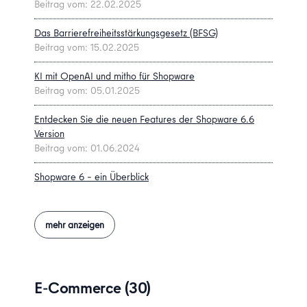
Beitrag vom: 22.02.2025
Das Barrierefreiheitsstärkungsgesetz (BFSG)
Beitrag vom: 15.02.2025
KI mit OpenAI und mitho für Shopware
Beitrag vom: 05.01.2025
Entdecken Sie die neuen Features der Shopware 6.6
Version
Beitrag vom: 01.06.2024
Shopware 6 – ein Überblick
Beitrag vom: 03.11.2022
Als Onlinehändler erfolgreich: eigener Onlineshop statt
mehr anzeigen
Marktplatz
Beitrag vom: 18.09.2022
Shopware - Bilder in Dokumente Fehlen
E-Commerce (30)
Beitrag vom: 12.08.2022